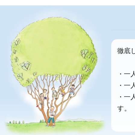
徹底
・一
・一
・一
す。