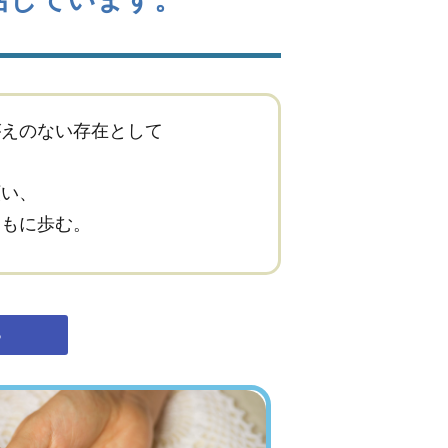
がえのない存在として
願い、
ともに歩む。
ら