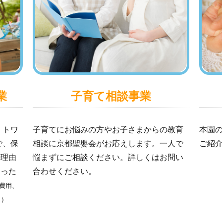
子育て相談事業
業
子育てにお悩みの方やお子さまからの教育
本園
・トワ
相談に京都聖嬰会がお応えします。一人で
ご紹
で、保
悩まずにご相談ください。詳しくはお問い
の理由
合わせください。
なった
費用、
。）