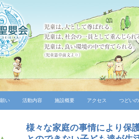
願い
活動内容
施設概要
アクセス
つどいの
様々な家庭の事情により保
とのできない子ども達が生