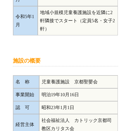
地域小規模児童養護施設を近隣に2
令和5年1
軒隣接でスタート（定員5名・女子2
月
軒）
施設の概要
名 称
児童養護施設 京都聖嬰会
事業開始
明治19年10月16日
認 可
昭和23年1月1日
社会福祉法人 カトリック京都司
経営主体
教区カリタス会