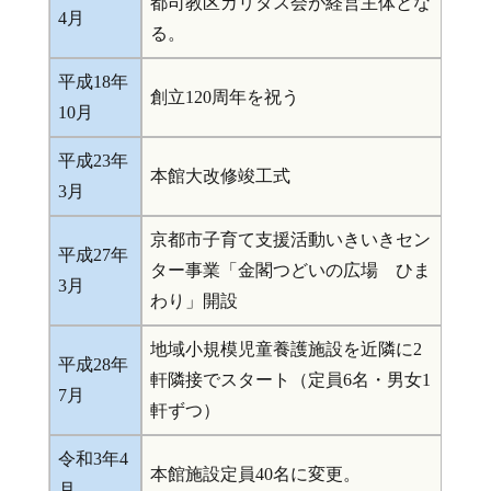
都司教区カリタス会が経営主体とな
4月
る。
平成18年
創立120周年を祝う
10月
平成23年
本館大改修竣工式
3月
京都市子育て支援活動いきいきセン
平成27年
ター事業「金閣つどいの広場 ひま
3月
わり」開設
地域小規模児童養護施設を近隣に2
平成28年
軒隣接でスタート（定員6名・男女1
7月
軒ずつ）
令和3年4
本館施設定員40名に変更。
月