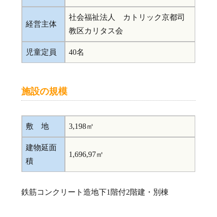
社会福祉法人 カトリック京都司
経営主体
教区カリタス会
児童定員
40名
施設の規模
敷 地
3,198㎡
建物延面
1,696,97㎡
積
鉄筋コンクリート造地下1階付2階建・別棟