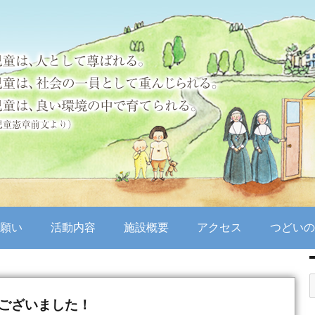
願い
活動内容
施設概要
アクセス
つどいの
ございました！