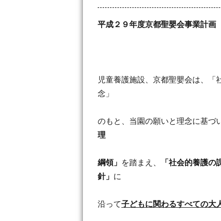
平成２９年度京都聖嬰会事業計画
児童養護施設、京都聖嬰会は、「
念」
のもと、当園の願いと理念に基づ
理
綱領」
を踏まえ、
「社会的養護の
針」
に
沿って
子どもに関わるすべての大