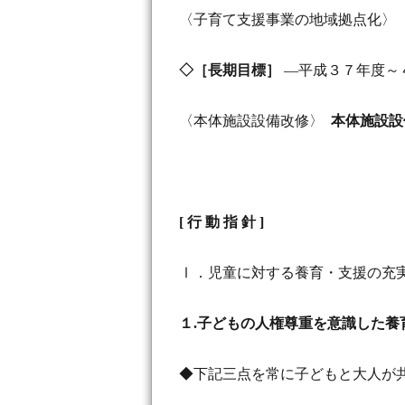
〈子育て支援事業の地域拠点化〉
◇［長期目標］
―平成３７年度～
〈本体施設設備改修〉
本体施設設
[
行 動 指 針 ]
Ⅰ．児童に対する養育・支援の充
１.子どもの人権尊重を意識した養
◆下記三点を常に子どもと大人が