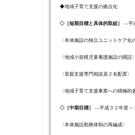
◆地域子育て支援の拠点化
◇［短期目標と具体的取組］
―平
〈本体施設の独立ユニットケア化
〈地域小規模児童養護施設の開設
〈里親支援専門相談員２名配置〉
〈地域子育て支援事業への積極的
◇［中期目標］
―平成３２年度～
〈本体施設勤務体制の再編成〉