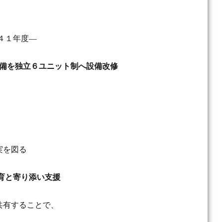
４１年度―
備を独立６ユニット制へ設備改修
実を図る
育と寄り添い支援
共有することで、