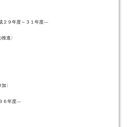
成２９年度～３１年度―
の推進〉
〉
参加〉
３６年度―